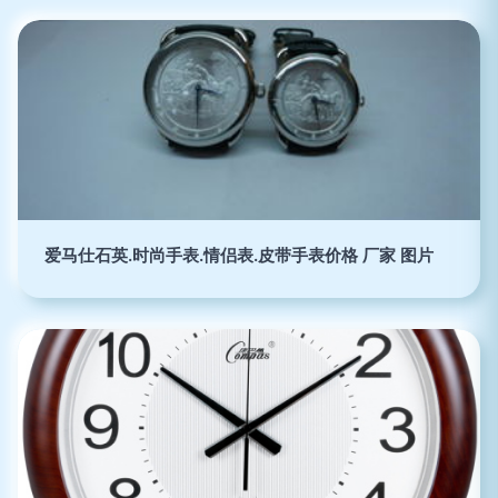
爱马仕石英.时尚手表.情侣表.皮带手表价格 厂家 图片